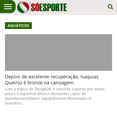
NOTÍCIA
ESPORTIVA
O SÓ
NOTÍCIAS
APOSTAS
AQUÁTICOS
EM
ESPORTE
PRIMEIRO
LUGAR!
Depois de excelente recuperação, Isaquias
Queiroz é bronze na canoagem
Com a marca de 39seg628, o canoísta superou por muito
pouco o espanhol Alfonso Benavides Lopez de
AyalaReuters/Damir Sagolj/Direitos Reservados O
brasileiro...