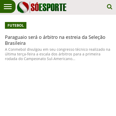
NOTÍCIA
ESPORTIVA
O SÓ
NOTÍCIAS
APOSTAS
FUTEBOL
EM
ESPORTE
PRIMEIRO
LUGAR!
Paraguaio será o árbitro na estreia da Seleção
Brasileira
A Conmebol divulgou em seu congresso técnico realizado na
última terça-feira a escala dos árbitros para a primeira
rodada do Campeonato Sul-Americano...