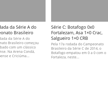
dada da Série A do
Série C: Botafogo 0x0
nato Brasileiro
Fortalezam, Asa 1×0 Crac,
Salgueiro 1×0 CRB
dada da Série A do
ato Brasileiro começou
Pela 17a rodada do Campeonato
ábado com um clássico
Brasileiro da Série C de 2014, o
ense. Na Arena Condá,
Botafogo empatou em 0 a 0 com o
ense e Criciúma...
Fortaleza, neste...