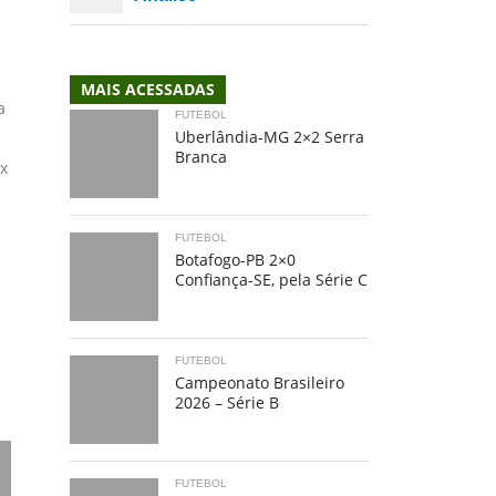
MAIS ACESSADAS
a
FUTEBOL
Uberlândia-MG 2×2 Serra
Branca
 x
FUTEBOL
Botafogo-PB 2×0
Confiança-SE, pela Série C
FUTEBOL
Campeonato Brasileiro
2026 – Série B
FUTEBOL