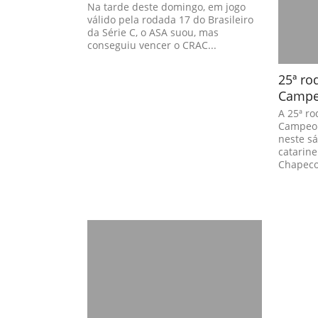
Na tarde deste domingo, em jogo
válido pela rodada 17 do Brasileiro
da Série C, o ASA suou, mas
conseguiu vencer o CRAC...
25ª ro
Campeo
A 25ª ro
Campeon
neste s
catarin
Chapeco