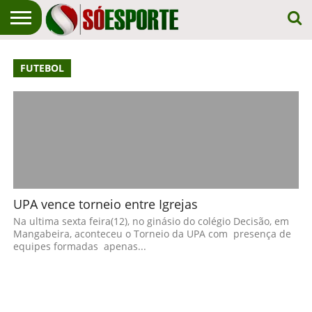
NOTÍCIA
ESPORTIVA
O SÓ
NOTÍCIAS
APOSTAS
FUTEBOL
EM
ESPORTE
PRIMEIRO
LUGAR!
UPA vence torneio entre Igrejas
Na ultima sexta feira(12), no ginásio do colégio Decisão, em
Mangabeira, aconteceu o Torneio da UPA com presença de
equipes formadas apenas...