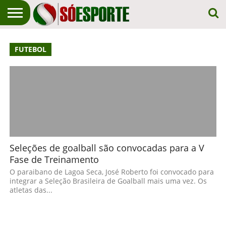
NOTÍCIA
ESPORTIVA
O SÓ
NOTÍCIAS
APOSTAS
FUTEBOL
EM
ESPORTE
PRIMEIRO
LUGAR!
Seleções de goalball são convocadas para a V
Fase de Treinamento
O paraibano de Lagoa Seca, José Roberto foi convocado para
integrar a Seleção Brasileira de Goalball mais uma vez. Os
atletas das...