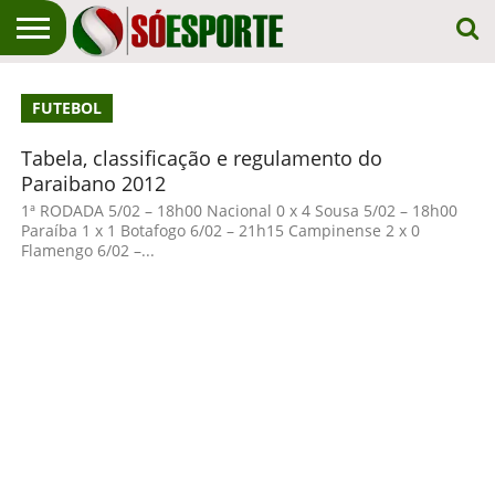
NOTÍCIA
ESPORTIVA
O SÓ
NOTÍCIAS
APOSTAS
FUTEBOL
EM
ESPORTE
PRIMEIRO
LUGAR!
Tabela, classificação e regulamento do
Paraibano 2012
1ª RODADA 5/02 – 18h00 Nacional 0 x 4 Sousa 5/02 – 18h00
Paraíba 1 x 1 Botafogo 6/02 – 21h15 Campinense 2 x 0
Flamengo 6/02 –...