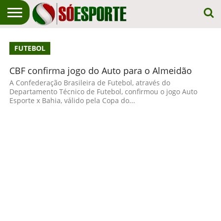
NOTÍCIA
ESPORTIVA
O SÓ
NOTÍCIAS
APOSTAS
FUTEBOL
EM
ESPORTE
PRIMEIRO
LUGAR!
CBF confirma jogo do Auto para o Almeidão
A Confederação Brasileira de Futebol, através do
Departamento Técnico de Futebol, confirmou o jogo Auto
Esporte x Bahia, válido pela Copa do...