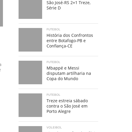
São José-RS 2×1 Treze,
Série D
FUTEBOL
História dos Confrontos
entre Botafogo-PB e
Confiança-CE
FUTEBOL
a
Mbappé e Messi
é
disputam artilharia na
Copa do Mundo
FUTEBOL
Treze estreia sábado
contra o São José em
Porto Alegre
VOLEIBOL