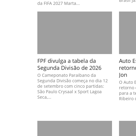
Brasil já.
da FIFA 2027 Marta...
FPF divulga a tabela da
Auto E
Segunda Divisão de 2026
retorn
Jon
O Cameponato Paraibano da
Segunda Divisão começa no dia 12
O Auto 
de setembro com cinco partidas:
retorno 
São Paulo Crysaal x Sport Lagoa
para a t
Seca,...
Ribeiro d