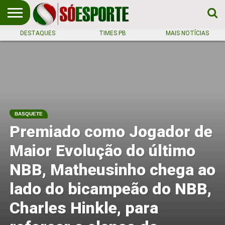
DESTAQUES
TIMES PB
MAIS NOTÍCIAS
NOTÍCIA
ESPORTIVA
O SÓ
NOTÍCIAS
APOSTAS
EM
ESPORTE
PRIMEIRO
LUGAR!
BASQUETE
Premiado como Jogador de
Maior Evolução do último
NBB, Matheusinho chega ao
lado do bicampeão do NBB,
Charles Hinkle, para