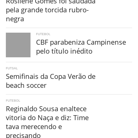
Rosilene Gomes foi saudada
pela grande torcida rubro-
negra
FUTEBOL
CBF parabeniza Campinense
pelo título inédito
FUTSAL
Semifinais da Copa Verão de
beach soccer
FUTEBOL
Reginaldo Sousa enaltece
vitoria do Naça e diz: Time
tava merecendo e
precisando