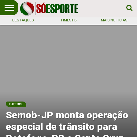
DESTAQUES
TIMES PB
MAIS NOTÍCIAS
NOTÍCIA
ESPORTIVA
O SÓ
NOTÍCIAS
APOSTAS
EM
ESPORTE
PRIMEIRO
LUGAR!
FUTEBOL
Semob-JP monta operação
especial de trânsito para