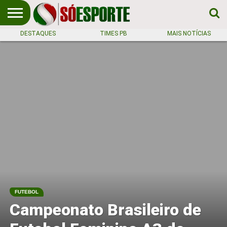
DESTAQUES
TIMES PB
MAIS NOTÍCIAS
NOTÍCIA
ESPORTIVA
O SÓ
NOTÍCIAS
APOSTAS
EM
ESPORTE
PRIMEIRO
LUGAR!
FUTEBOL
Campeonato Brasileiro de