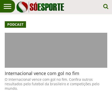
NOTÍCIA
ESPORTIVA
O SÓ
NOTÍCIAS
APOSTAS
PODCAST
EM
ESPORTE
PRIMEIRO
LUGAR!
Internacional vence com gol no fim
O Internacional vence com gol no fim. Confira outros
resultados pelo futebol da brasileiro e competições pelo
mundo.