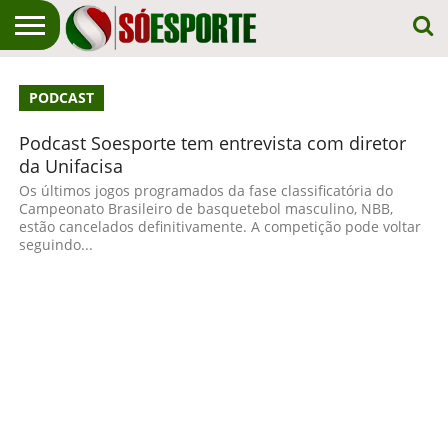
NOTÍCIA
ESPORTIVA
O SÓ
NOTÍCIAS
APOSTAS
PODCAST
EM
ESPORTE
PRIMEIRO
LUGAR!
Podcast Soesporte tem entrevista com diretor
da Unifacisa
Os últimos jogos programados da fase classificatória do
Campeonato Brasileiro de basquetebol masculino, NBB,
estão cancelados definitivamente. A competição pode voltar
seguindo...