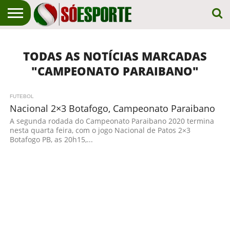
NOTÍCIA
ESPORTIVA
O SÓ
NOTÍCIAS
APOSTAS
EM
ESPORTE
TODAS AS NOTÍCIAS MARCADAS
PRIMEIRO
LUGAR!
"CAMPEONATO PARAIBANO"
FUTEBOL
Nacional 2×3 Botafogo, Campeonato Paraibano
A segunda rodada do Campeonato Paraibano 2020 termina
nesta quarta feira, com o jogo Nacional de Patos 2×3
Botafogo PB, as 20h15,...