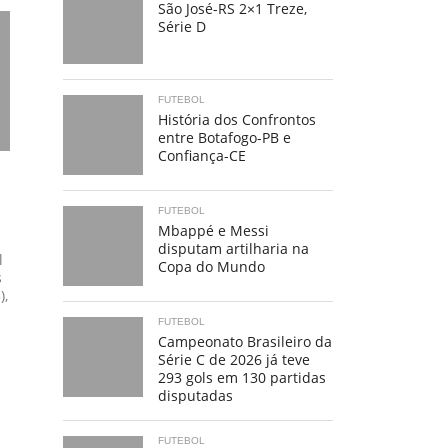
São José-RS 2×1 Treze,
Série D
FUTEBOL
História dos Confrontos
entre Botafogo-PB e
Confiança-CE
FUTEBOL
Mbappé e Messi
disputam artilharia na
l
Copa do Mundo
s
),
FUTEBOL
Campeonato Brasileiro da
Série C de 2026 já teve
293 gols em 130 partidas
disputadas
FUTEBOL