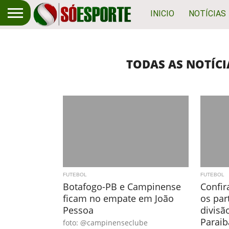
INICIO
NOTÍCIAS
TODAS AS NOTÍC
FUTEBOL
FUTEBOL
Botafogo-PB e Campinense
Confir
ficam no empate em João
os par
Pessoa
divis
Paraib
foto: @campinenseclube