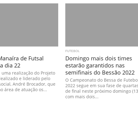
FUTEBOL
anaíra de Futsal
Domingo mais dois times
 dia 22
estarão garantidos nas
semifinais do Bessão 2022
 uma realização do Projeto
dealizado e liderado pelo
O Campeonato do Bessa de Futebo
 social, André Brocador, que
2022 segue em sua fase de quarta
 área de atuação os...
de final neste próximo domingo (13
com mais dois...