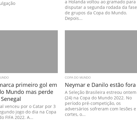
a Holanda voltou ao gramado para
vulgação
disputar a segunda rodada da fas
de grupos da Copa do Mundo.
Depois...
MUNDO
COPA DO MUNDO
marca primeiro gol em
Neymar e Danilo estão fora
do Mundo mas perde
A Seleção Brasileira estreou ontem
 Senegal
(24) na Copa do Mundo 2022. No
período pré-competição, os
l venceu por o Catar por 3
adversários sofreram com lesões e
segundo jogo do dia na Copa
cortes, o...
 FIFA 2022. A...