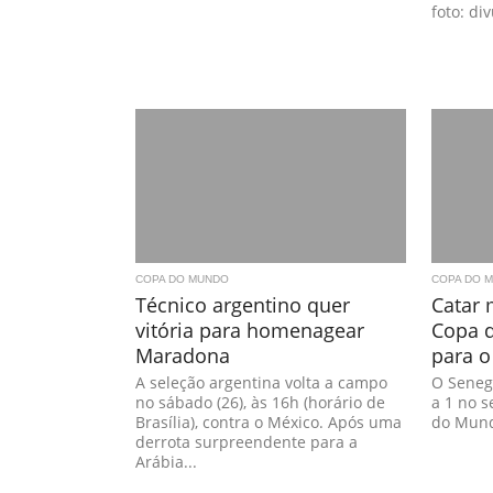
foto: di
COPA DO MUNDO
COPA DO 
Técnico argentino quer
Catar 
vitória para homenagear
Copa 
Maradona
para o
A seleção argentina volta a campo
O Senega
no sábado (26), às 16h (horário de
a 1 no 
Brasília), contra o México. Após uma
do Mundo
derrota surpreendente para a
Arábia...