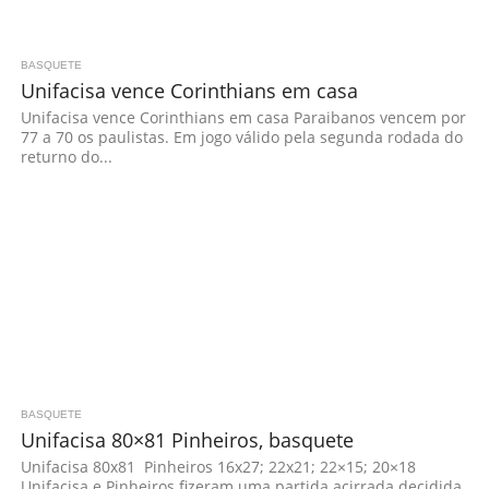
BASQUETE
Unifacisa vence Corinthians em casa
Unifacisa vence Corinthians em casa Paraibanos vencem por
77 a 70 os paulistas. Em jogo válido pela segunda rodada do
returno do...
BASQUETE
Unifacisa 80×81 Pinheiros, basquete
Unifacisa 80x81 Pinheiros 16x27; 22x21; 22×15; 20×18
Unifacisa e Pinheiros fizeram uma partida acirrada decidida