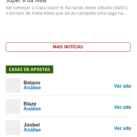
Vai começar a Copa Super 8. Na tarde deste sábado (04/01),
o torneio de mata-mata que dá ao campeão uma vaga na...
MAIS NOTÍCIAS
CASAS DE APOSTAS
Betano
Ver site
Análise
Blaze
Ver site
Análise
Jonbet
Ver site
Análise