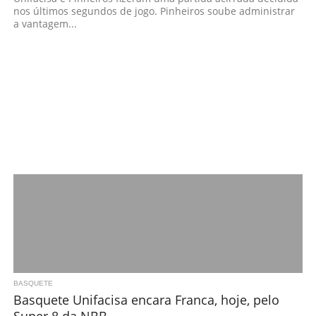
nos últimos segundos de jogo. Pinheiros soube administrar
a vantagem...
BASQUETE
Basquete Unifacisa encara Franca, hoje, pelo
Super 8 da NBB