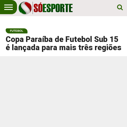
NOTÍCIA
ESPORTIVA
O SÓ
NOTÍCIAS
APOSTAS
EM
ESPORTE
FUTEBOL
PRIMEIRO
LUGAR!
Copa Paraíba de Futebol Sub 15
é lançada para mais três regiões