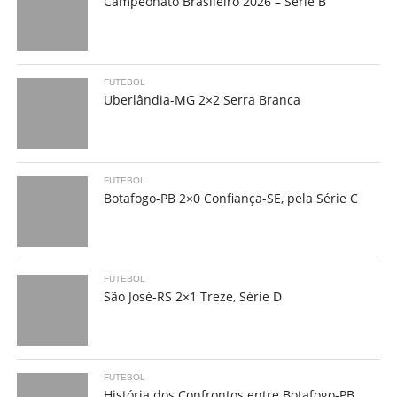
Campeonato Brasileiro 2026 – Série B
FUTEBOL
Uberlândia-MG 2×2 Serra Branca
FUTEBOL
Botafogo-PB 2×0 Confiança-SE, pela Série C
FUTEBOL
São José-RS 2×1 Treze, Série D
FUTEBOL
História dos Confrontos entre Botafogo-PB