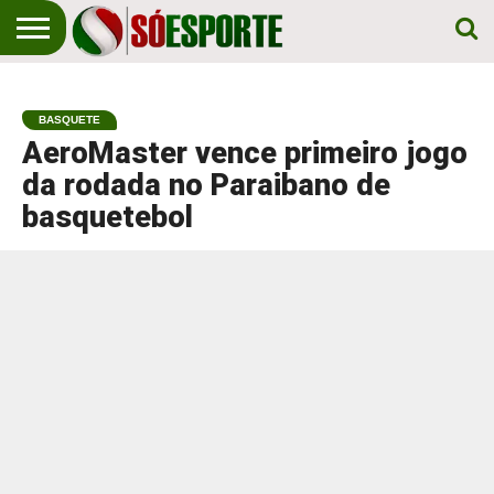
NOTÍCIA
ESPORTIVA
O SÓ
NOTÍCIAS
APOSTAS
EM
ESPORTE
BASQUETE
PRIMEIRO
LUGAR!
AeroMaster vence primeiro jogo
da rodada no Paraibano de
basquetebol