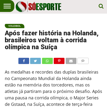
NOTÍCIA
ESPORTIVA
O SÓ
NOTÍCIAS
APOSTAS
EM
ESPORTE
VOLEIBOL
PRIMEIRO
LUGAR!
Após fazer história na Holanda,
brasileiros voltam à corrida
olímpica na Suíça
COMENTÁRIOS
As medalhas e recordes das duplas brasileiras
no Campeonato Mundial da Holanda ainda
estão na memória dos torcedores, mas os
atletas já partiram para o próximo desafio. Após
uma pausa na corrida olímpica, o Major Series
de Gstaad, na Suíça, acontece de terça-feira