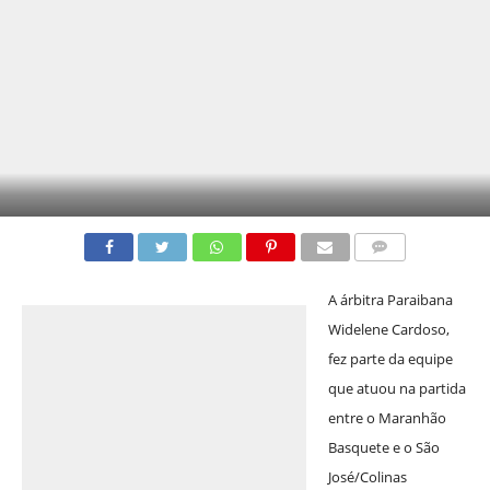
COMENTÁRIOS
A árbitra Pa
raibana
Widelene Cardoso,
fez parte da equipe
que atuou na partida
entre o Maranhão
Basquete e o São
José/Colinas