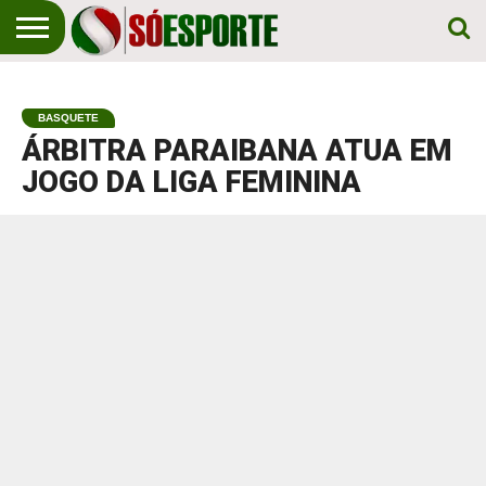
NOTÍCIA
ESPORTIVA
O SÓ
NOTÍCIAS
APOSTAS
EM
ESPORTE
BASQUETE
PRIMEIRO
LUGAR!
ÁRBITRA PARAIBANA ATUA EM
JOGO DA LIGA FEMININA