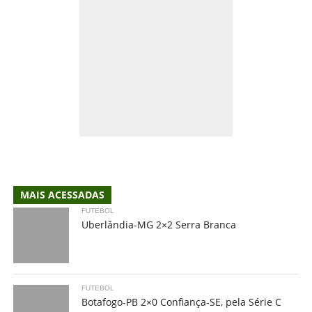
MAIS ACESSADAS
FUTEBOL
Uberlândia-MG 2×2 Serra Branca
FUTEBOL
Botafogo-PB 2×0 Confiança-SE, pela Série C