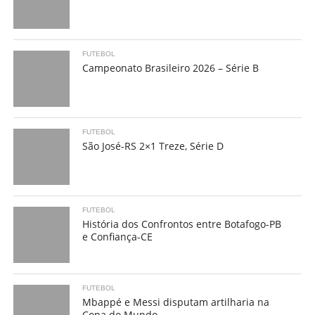
FUTEBOL
Campeonato Brasileiro 2026 – Série B
FUTEBOL
São José-RS 2×1 Treze, Série D
FUTEBOL
História dos Confrontos entre Botafogo-PB
e Confiança-CE
FUTEBOL
Mbappé e Messi disputam artilharia na
Copa do Mundo