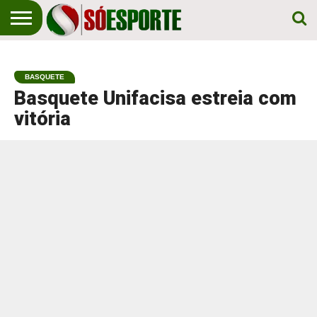
NOTÍCIA
ESPORTIVA
O SÓ
NOTÍCIAS
APOSTAS
EM
ESPORTE
BASQUETE
PRIMEIRO
LUGAR!
Basquete Unifacisa estreia com
vitória