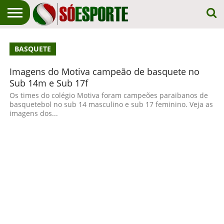
NOTÍCIA
ESPORTIVA
O SÓ
NOTÍCIAS
APOSTAS
BASQUETE
EM
ESPORTE
PRIMEIRO
LUGAR!
Imagens do Motiva campeão de basquete no
Sub 14m e Sub 17f
Os times do colégio Motiva foram campeões paraibanos de
basquetebol no sub 14 masculino e sub 17 feminino. Veja as
imagens dos...