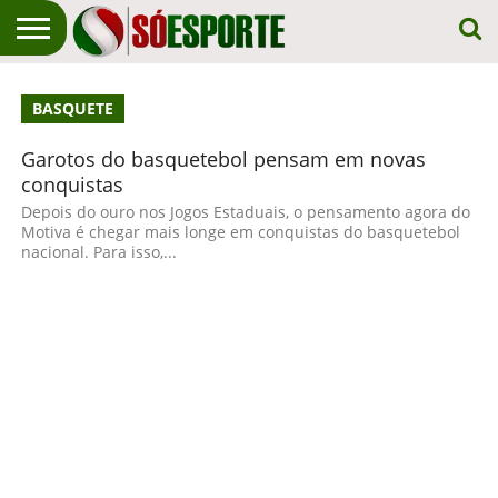
NOTÍCIA
ESPORTIVA
O SÓ
NOTÍCIAS
APOSTAS
BASQUETE
EM
ESPORTE
PRIMEIRO
LUGAR!
Garotos do basquetebol pensam em novas
conquistas
Depois do ouro nos Jogos Estaduais, o pensamento agora do
Motiva é chegar mais longe em conquistas do basquetebol
nacional. Para isso,...