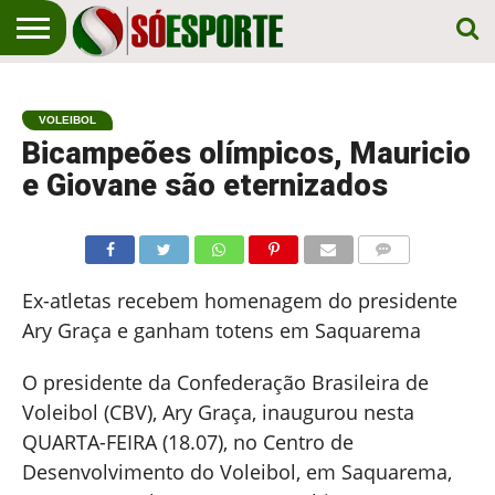
NOTÍCIA
ESPORTIVA
O SÓ
NOTÍCIAS
APOSTAS
EM
ESPORTE
VOLEIBOL
PRIMEIRO
LUGAR!
Bicampeões olímpicos, Mauricio
e Giovane são eternizados
COMENTÁRIOS
Ex-atletas recebem homenagem do presidente
Ary Graça e ganham totens em Saquarema
O presidente da Confederação Brasileira de
Voleibol (CBV), Ary Graça, inaugurou nesta
QUARTA-FEIRA (18.07), no Centro de
Desenvolvimento do Voleibol, em Saquarema,