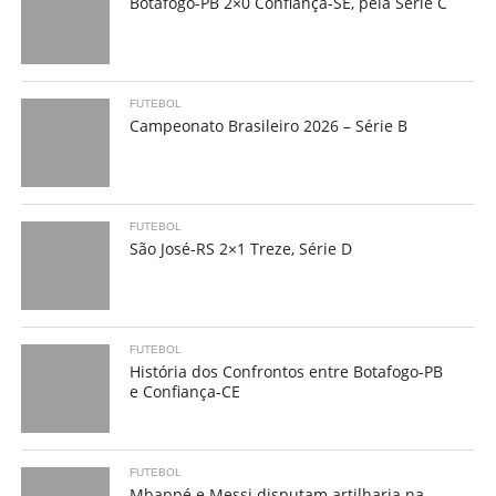
Botafogo-PB 2×0 Confiança-SE, pela Série C
FUTEBOL
Campeonato Brasileiro 2026 – Série B
FUTEBOL
São José-RS 2×1 Treze, Série D
FUTEBOL
História dos Confrontos entre Botafogo-PB
e Confiança-CE
FUTEBOL
Mbappé e Messi disputam artilharia na