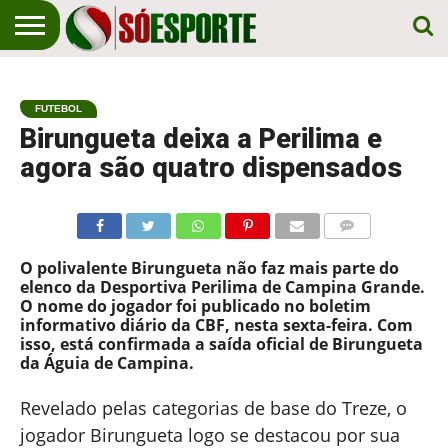
NOTÍCIA
ESPORTIVA
O SÓ
NOTÍCIAS
APOSTAS
EM
ESPORTE
FUTEBOL
PRIMEIRO
LUGAR!
Birungueta deixa a Perilima e
agora são quatro dispensados
COMENTÁRIOS
O polivalente Birungueta não faz mais parte do
elenco da Desportiva Perilima de Campina Grande.
O nome do jogador foi publicado no boletim
informativo diário da CBF, nesta sexta-feira. Com
isso, está confirmada a saída oficial de Birungueta
da Águia de Campina.
Revelado pelas categorias de base do Treze, o
jogador Birungueta logo se destacou por sua