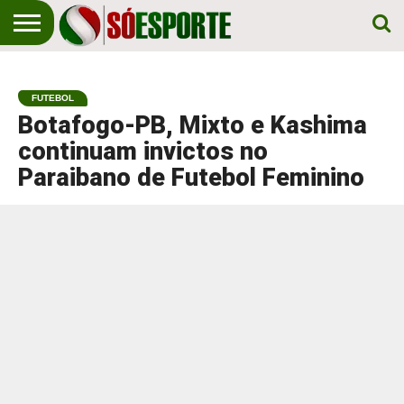
NOTÍCIA
ESPORTIVA
O SÓ
NOTÍCIAS
APOSTAS
EM
ESPORTE
FUTEBOL
PRIMEIRO
LUGAR!
Botafogo-PB, Mixto e Kashima
continuam invictos no
Paraibano de Futebol Feminino