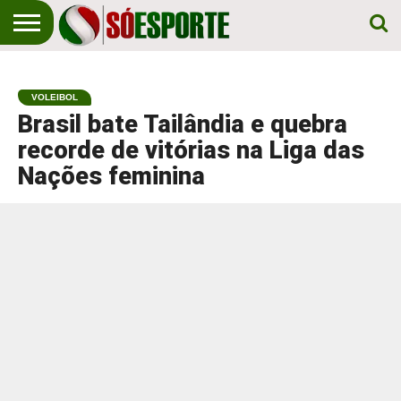
NOTÍCIA
ESPORTIVA
O SÓ
NOTÍCIAS
APOSTAS
EM
ESPORTE
VOLEIBOL
PRIMEIRO
LUGAR!
Brasil bate Tailândia e quebra
recorde de vitórias na Liga das
Nações feminina