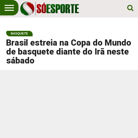
NOTÍCIA
ESPORTIVA
O SÓ
NOTÍCIAS
APOSTAS
EM
ESPORTE
BASQUETE
PRIMEIRO
LUGAR!
Brasil estreia na Copa do Mundo
de basquete diante do Irã neste
sábado