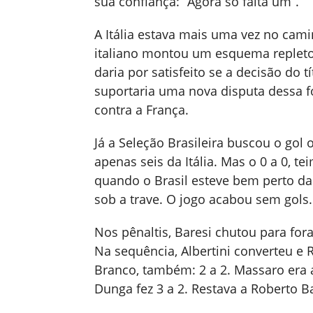
sua confiança: “Agora só falta um”.
A Itália estava mais uma vez no cami
italiano montou um esquema repleto
daria por satisfeito se a decisão do t
suportaria uma nova disputa dessa f
contra a França.
Já a Seleção Brasileira buscou o gol 
apenas seis da Itália. Mas o 0 a 0, t
quando o Brasil esteve bem perto da
sob a trave. O jogo acabou sem gols.
Nos pênaltis, Baresi chutou para for
Na sequência, Albertini converteu e 
Branco, também: 2 a 2. Massaro era a
Dunga fez 3 a 2. Restava a Roberto Ba