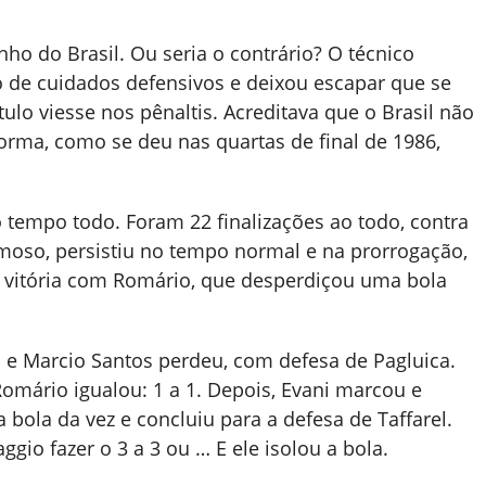
nho do Brasil. Ou seria o contrário? O técnico
 de cuidados defensivos e deixou escapar que se
ítulo viesse nos pênaltis. Acreditava que o Brasil não
orma, como se deu nas quartas de final de 1986,
o tempo todo. Foram 22 finalizações ao todo, contra
eimoso, persistiu no tempo normal e na prorrogação,
 vitória com Romário, que desperdiçou uma bola
a e Marcio Santos perdeu, com defesa de Pagluica.
Romário igualou: 1 a 1. Depois, Evani marcou e
 bola da vez e concluiu para a defesa de Taffarel.
ggio fazer o 3 a 3 ou … E ele isolou a bola.