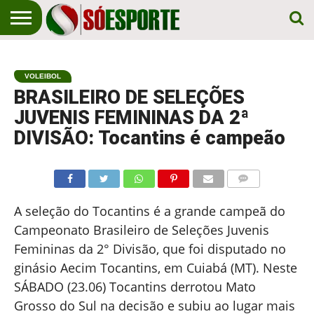
NOTÍCIA
ESPORTIVA
O SÓ
NOTÍCIAS
APOSTAS
EM
ESPORTE
VOLEIBOL
PRIMEIRO
LUGAR!
BRASILEIRO DE SELEÇÕES
JUVENIS FEMININAS DA 2ª
DIVISÃO: Tocantins é campeão
COMENTÁRIOS
A seleção do Tocantins é a grande campeã do
Campeonato Brasileiro de Seleções Juvenis
Femininas da 2° Divisão, que foi disputado no
ginásio Aecim Tocantins, em Cuiabá (MT). Neste
SÁBADO (23.06) Tocantins derrotou Mato
Grosso do Sul na decisão e subiu ao lugar mais