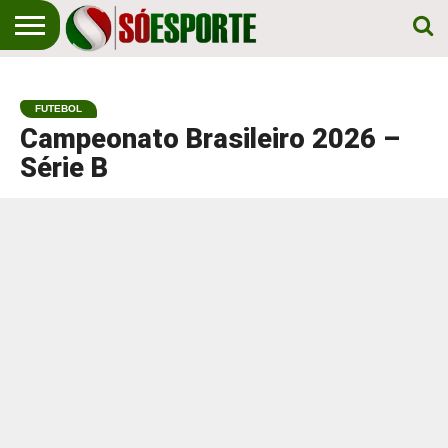
NOTÍCIA
ESPORTIVA
O SÓ
NOTÍCIAS
APOSTAS
EM
ESPORTE
FUTEBOL
PRIMEIRO
LUGAR!
Campeonato Brasileiro 2026 –
Série B