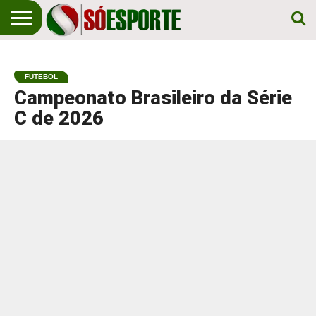
NOTÍCIA
ESPORTIVA
O SÓ
NOTÍCIAS
APOSTAS
EM
ESPORTE
FUTEBOL
PRIMEIRO
LUGAR!
Campeonato Brasileiro da Série
C de 2026