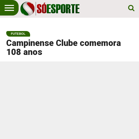
NOTÍCIA
ESPORTIVA
O SÓ
NOTÍCIAS
APOSTAS
EM
ESPORTE
FUTEBOL
PRIMEIRO
LUGAR!
Campinense Clube comemora
108 anos