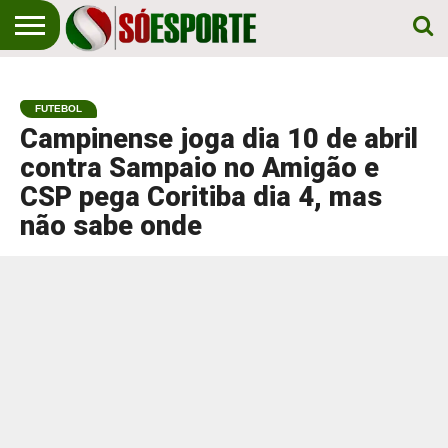
NOTÍCIA
ESPORTIVA
O SÓ
NOTÍCIAS
APOSTAS
EM
ESPORTE
FUTEBOL
PRIMEIRO
LUGAR!
Campinense joga dia 10 de abril
contra Sampaio no Amigão e
CSP pega Coritiba dia 4, mas
não sabe onde