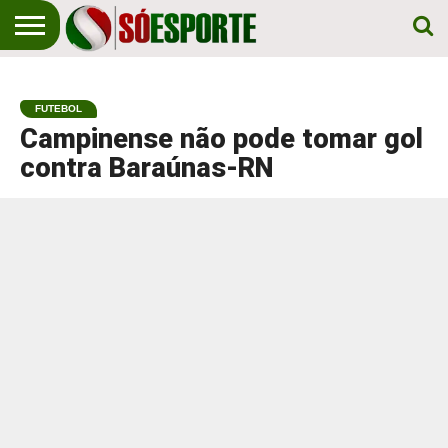
NOTÍCIA
ESPORTIVA
O SÓ
NOTÍCIAS
APOSTAS
EM
ESPORTE
FUTEBOL
PRIMEIRO
LUGAR!
Campinense não pode tomar gol
contra Baraúnas-RN