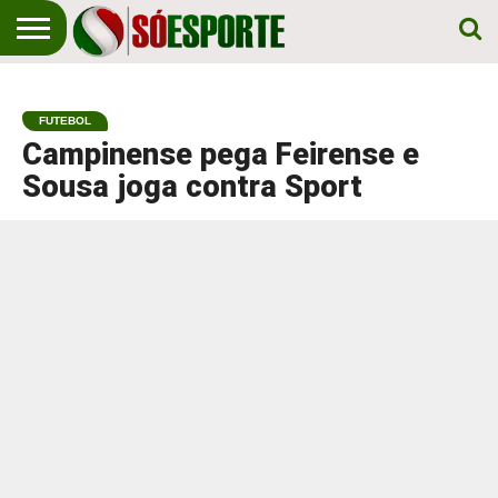
NOTÍCIA
ESPORTIVA
O SÓ
NOTÍCIAS
APOSTAS
EM
ESPORTE
FUTEBOL
PRIMEIRO
LUGAR!
Campinense pega Feirense e
Sousa joga contra Sport