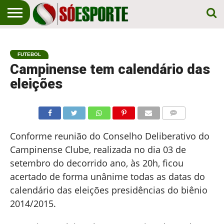
NOTÍCIA
ESPORTIVA
O SÓ
NOTÍCIAS
APOSTAS
EM
ESPORTE
FUTEBOL
PRIMEIRO
LUGAR!
Campinense tem calendário das
eleições
COMENTÁRIOS
Conforme reunião do Conselho Deliberativo do
Campinense Clube, realizada no dia 03 de
setembro do decorrido ano, às 20h, ficou
acertado de forma unânime todas as datas do
calendário das eleições presidências do biênio
2014/2015.