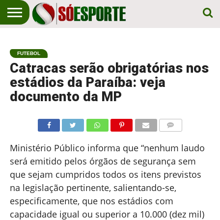
NOTÍCIA
ESPORTIVA
O SÓ
NOTÍCIAS
APOSTAS
EM
ESPORTE
FUTEBOL
PRIMEIRO
LUGAR!
Catracas serão obrigatórias nos
estádios da Paraíba: veja
documento da MP
COMENTÁRIOS
Ministério Público informa que “nenhum laudo
será emitido pelos órgãos de segurança sem
que sejam cumpridos todos os itens previstos
na legislação pertinente, salientando-se,
especificamente, que nos estádios com
capacidade igual ou superior a 10.000 (dez mil)