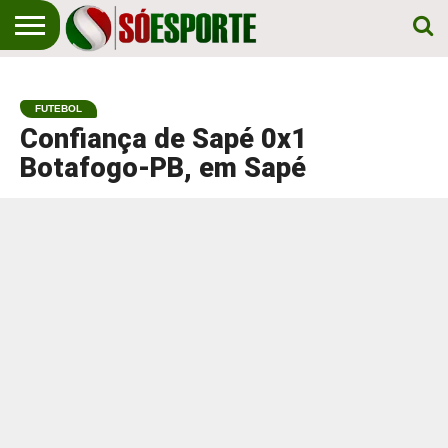
NOTÍCIA
ESPORTIVA
O SÓ
NOTÍCIAS
APOSTAS
EM
ESPORTE
FUTEBOL
PRIMEIRO
LUGAR!
Confiança de Sapé 0x1
Botafogo-PB, em Sapé