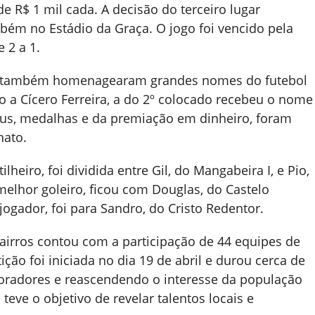
e R$ 1 mil cada. A decisão do terceiro lugar
mbém no Estádio da Graça. O jogo foi vencido pela
 2 a 1.
gar também homenagearam grandes nomes do futebol
to a Cícero Ferreira, a do 2º colocado recebeu o nome
éus, medalhas e da premiação em dinheiro, foram
ato.
lheiro, foi dividida entre Gil, do Mangabeira I, e Pio,
 melhor goleiro, ficou com Douglas, do Castelo
jogador, foi para Sandro, do Cristo Redentor.
airros contou com a participação de 44 equipes de
ição foi iniciada no dia 19 de abril e durou cerca de
oradores e reascendendo o interesse da população
eve o objetivo de revelar talentos locais e