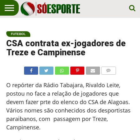
NOTÍCIA
ESPORTIVA
O SÓ
NOTÍCIAS
APOSTAS
EM
ESPORTE
FUTEBOL
PRIMEIRO
LUGAR!
CSA contrata ex-jogadores de
Treze e Campinense
COMENTÁRIOS
O repórter da Rádio Tabajara, Rivaldo Leite,
postou no face a relação de jogadores que
devem fazer prte do elenco do CSA de Alagoas.
Vários nomes são conhecidos dos desportistas
paraibanos, com passagem por Treze,
Campinense.