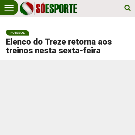
NOTÍCIA
ESPORTIVA
O SÓ
NOTÍCIAS
APOSTAS
EM
ESPORTE
FUTEBOL
PRIMEIRO
LUGAR!
Elenco do Treze retorna aos
treinos nesta sexta-feira