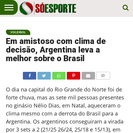
NOTÍCIA
ESPORTIVA
O SÓ
NOTÍCIAS
APOSTAS
EM
ESPORTE
VOLEIBOL
PRIMEIRO
LUGAR!
Em amistoso com clima de
decisão, Argentina leva a
melhor sobre o Brasil
COMENTÁRIOS
O dia na capital do Rio Grande do Norte foi de
forte chuva, mas as sete mil pessoas presentes
no ginásio Nélio Dias, em Natal, aqueceram o
clima mesmo com a derrota do Brasil para a
Argentina. Os argentinos conseguiram a virada
por 3 sets a 2 (21/25 26/24, 25/18 e 15/13), em