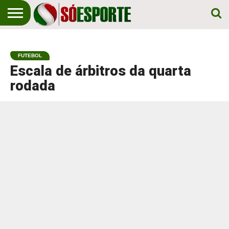
NOTÍCIA
ESPORTIVA
O SÓ
NOTÍCIAS
APOSTAS
EM
ESPORTE
FUTEBOL
PRIMEIRO
LUGAR!
Escala de árbitros da quarta
rodada