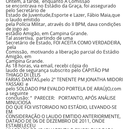
Ontem, à tarde, enquanto A Comissão
se encontrava no Estádio da Graça, foi assegurado
pelo Secretário de
Estado de Juventude,Esporte e Lazer, Fábio Maia,que
o laudo emitido
pela Polícia Militar, através do II BPM, dava condições
de jogo ao
estádio Amigão, em Campina Grande.
Tal assertiva, partindo de uma
Secretário de Estado, FOI ACEITA COMO VERDADEIRA,
pela
Comissão, motivando a liberação parcial do Estádio
Amigão, em
Campina Grande.
Ás 18 horas, via email, recebi cópia do
laudo de segurança subscrito pelo CAPITÃO PM
THIAGO DI LELIS
FARIAS DANTAS,pelo 2º TENENTE PM JONATHA MIDORI
YASSAKI e
pelo SOLDADO PM EVALDO PORTELA DE ARAÚJO,com
a seguinte
conclusão: “ PARECER: PORTANTO, APÓS ANÁLISE
MINUCIOSA
DO QUE FOI VISTORIADO NO ESTÁDIO, LEVANDO-SE
EM
CONSIDERAÇÃO O LAUDO EMITIDO ANTERIORMENTE,
DATADO DE 06 DE DEZEMBRO DE 2011, ONDE
ESTABELECEU