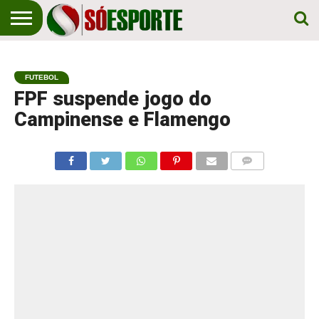
NOTÍCIA
ESPORTIVA
O SÓ
NOTÍCIAS
APOSTAS
EM
ESPORTE
FUTEBOL
PRIMEIRO
LUGAR!
FPF suspende jogo do
Campinense e Flamengo
COMENTÁRIOS