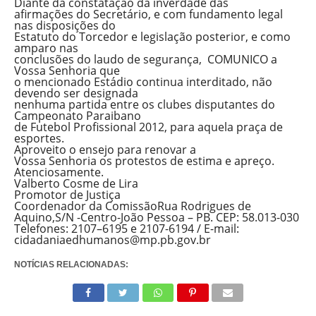
Diante da constatação da inverdade das
afirmações do Secretário, e com fundamento legal
nas disposições do
Estatuto do Torcedor e legislação posterior, e como
amparo nas
conclusões do laudo de segurança, COMUNICO a
Vossa Senhoria que
o mencionado Estádio continua interditado, não
devendo ser designada
nenhuma partida entre os clubes disputantes do
Campeonato Paraibano
de Futebol Profissional 2012, para aquela praça de
esportes.
Aproveito o ensejo para renovar a
Vossa Senhoria os protestos de estima e apreço.
Atenciosamente.
Valberto Cosme de Lira
Promotor de Justiça
Coordenador da ComissãoRua Rodrigues de
Aquino,S/N -Centro-João Pessoa – PB. CEP: 58.013-030
Telefones: 2107–6195 e 2107-6194 / E-mail:
cidadaniaedhumanos@mp.pb.gov.br
NOTÍCIAS RELACIONADAS: