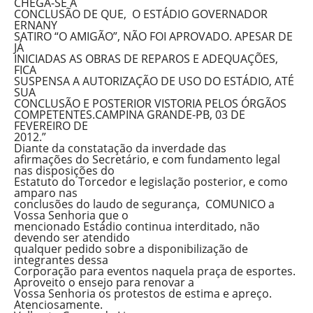
CHEGA-SE A
CONCLUSÃO DE QUE, O ESTÁDIO GOVERNADOR
ERNANY
SATIRO “O AMIGÃO”, NÃO FOI APROVADO. APESAR DE
JÁ
INICIADAS AS OBRAS DE REPAROS E ADEQUAÇÕES,
FICA
SUSPENSA A AUTORIZAÇÃO DE USO DO ESTÁDIO, ATÉ
SUA
CONCLUSÃO E POSTERIOR VISTORIA PELOS ÓRGÃOS
COMPETENTES.CAMPINA GRANDE-PB, 03 DE
FEVEREIRO DE
2012.”
Diante da constatação da inverdade das
afirmações do Secretário, e com fundamento legal
nas disposições do
Estatuto do Torcedor e legislação posterior, e como
amparo nas
conclusões do laudo de segurança, COMUNICO a
Vossa Senhoria que o
mencionado Estádio continua interditado, não
devendo ser atendido
qualquer pedido sobre a disponibilização de
integrantes dessa
Corporação para eventos naquela praça de esportes.
Aproveito o ensejo para renovar a
Vossa Senhoria os protestos de estima e apreço.
Atenciosamente.