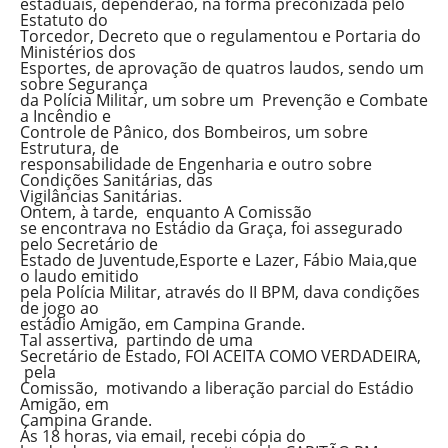
estaduais, dependerão, na forma preconizada pelo
Estatuto do
Torcedor, Decreto que o regulamentou e Portaria do
Ministérios dos
Esportes, de aprovação de quatros laudos, sendo um
sobre Segurança
da Polícia Militar, um sobre um Prevenção e Combate
a Incêndio e
Controle de Pânico, dos Bombeiros, um sobre
Estrutura, de
responsabilidade de Engenharia e outro sobre
Condições Sanitárias, das
Vigilâncias Sanitárias.
Ontem, à tarde, enquanto A Comissão
se encontrava no Estádio da Graça, foi assegurado
pelo Secretário de
Estado de Juventude,Esporte e Lazer, Fábio Maia,que
o laudo emitido
pela Polícia Militar, através do II BPM, dava condições
de jogo ao
estádio Amigão, em Campina Grande.
Tal assertiva, partindo de uma
Secretário de Estado, FOI ACEITA COMO VERDADEIRA,
pela
Comissão, motivando a liberação parcial do Estádio
Amigão, em
Campina Grande.
Ás 18 horas, via email, recebi cópia do