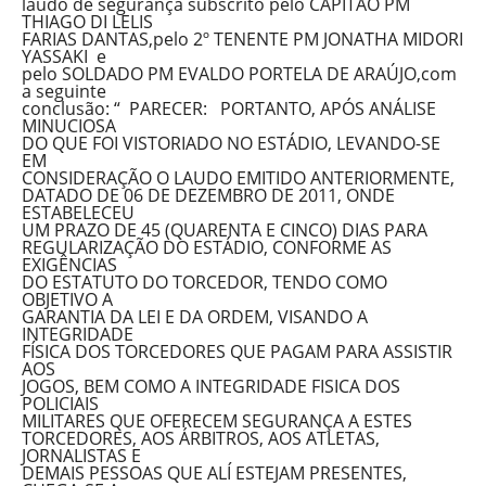
laudo de segurança subscrito pelo CAPITÃO PM
THIAGO DI LELIS
FARIAS DANTAS,pelo 2º TENENTE PM JONATHA MIDORI
YASSAKI e
pelo SOLDADO PM EVALDO PORTELA DE ARAÚJO,com
a seguinte
conclusão: “ PARECER: PORTANTO, APÓS ANÁLISE
MINUCIOSA
DO QUE FOI VISTORIADO NO ESTÁDIO, LEVANDO-SE
EM
CONSIDERAÇÃO O LAUDO EMITIDO ANTERIORMENTE,
DATADO DE 06 DE DEZEMBRO DE 2011, ONDE
ESTABELECEU
UM PRAZO DE 45 (QUARENTA E CINCO) DIAS PARA
REGULARIZAÇÃO DO ESTÁDIO, CONFORME AS
EXIGÊNCIAS
DO ESTATUTO DO TORCEDOR, TENDO COMO
OBJETIVO A
GARANTIA DA LEI E DA ORDEM, VISANDO A
INTEGRIDADE
FÍSICA DOS TORCEDORES QUE PAGAM PARA ASSISTIR
AOS
JOGOS, BEM COMO A INTEGRIDADE FISICA DOS
POLICIAIS
MILITARES QUE OFERECEM SEGURANÇA A ESTES
TORCEDORES, AOS ÁRBITROS, AOS ATLETAS,
JORNALISTAS E
DEMAIS PESSOAS QUE ALÍ ESTEJAM PRESENTES,