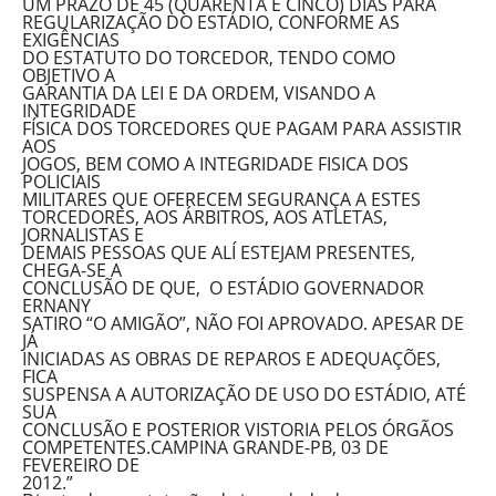
UM PRAZO DE 45 (QUARENTA E CINCO) DIAS PARA
REGULARIZAÇÃO DO ESTÁDIO, CONFORME AS
EXIGÊNCIAS
DO ESTATUTO DO TORCEDOR, TENDO COMO
OBJETIVO A
GARANTIA DA LEI E DA ORDEM, VISANDO A
INTEGRIDADE
FÍSICA DOS TORCEDORES QUE PAGAM PARA ASSISTIR
AOS
JOGOS, BEM COMO A INTEGRIDADE FISICA DOS
POLICIAIS
MILITARES QUE OFERECEM SEGURANÇA A ESTES
TORCEDORES, AOS ÁRBITROS, AOS ATLETAS,
JORNALISTAS E
DEMAIS PESSOAS QUE ALÍ ESTEJAM PRESENTES,
CHEGA-SE A
CONCLUSÃO DE QUE, O ESTÁDIO GOVERNADOR
ERNANY
SATIRO “O AMIGÃO”, NÃO FOI APROVADO. APESAR DE
JÁ
INICIADAS AS OBRAS DE REPAROS E ADEQUAÇÕES,
FICA
SUSPENSA A AUTORIZAÇÃO DE USO DO ESTÁDIO, ATÉ
SUA
CONCLUSÃO E POSTERIOR VISTORIA PELOS ÓRGÃOS
COMPETENTES.CAMPINA GRANDE-PB, 03 DE
FEVEREIRO DE
2012.”