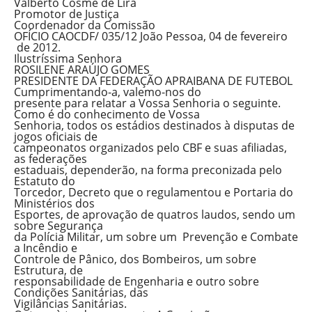
Valberto Cosme de Lira
Promotor de Justiça
Coordenador da Comissão
OFÍCIO CAOCDF/ 035/12 João Pessoa, 04 de fevereiro
de 2012.
Ilustríssima Senhora
ROSILENE ARAÚJO GOMES
PRESIDENTE DA FEDERAÇÃO APRAIBANA DE FUTEBOL
Cumprimentando-a, valemo-nos do
presente para relatar a Vossa Senhoria o seguinte.
Como é do conhecimento de Vossa
Senhoria, todos os estádios destinados à disputas de
jogos oficiais de
campeonatos organizados pelo CBF e suas afiliadas,
as federações
estaduais, dependerão, na forma preconizada pelo
Estatuto do
Torcedor, Decreto que o regulamentou e Portaria do
Ministérios dos
Esportes, de aprovação de quatros laudos, sendo um
sobre Segurança
da Polícia Militar, um sobre um Prevenção e Combate
a Incêndio e
Controle de Pânico, dos Bombeiros, um sobre
Estrutura, de
responsabilidade de Engenharia e outro sobre
Condições Sanitárias, das
Vigilâncias Sanitárias.