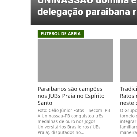
UNINASSAU domina eta
delegação paraibana 
FUTEBOL DE AREIA
Paraibanos são campões
Tradic
nos JUBs Praia no Espírito
Ratos 
Santo
neste 
Foto: Célio Júnior Fotos – Secom -PB
O Grupo
A Uninassau-PB conquistou três
torneio 
medalhas de ouro nos Jogos
integrar
Universitários Brasileiros (JUBs
familiar
Praia), disputados no...
maneira 