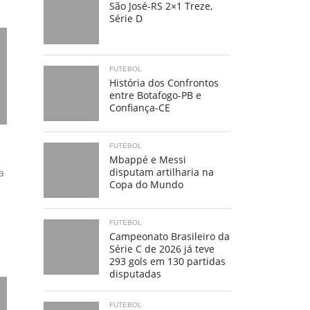
São José-RS 2×1 Treze,
Série D
FUTEBOL
História dos Confrontos
entre Botafogo-PB e
Confiança-CE
FUTEBOL
Mbappé e Messi
disputam artilharia na
a
Copa do Mundo
FUTEBOL
Campeonato Brasileiro da
Série C de 2026 já teve
293 gols em 130 partidas
disputadas
FUTEBOL