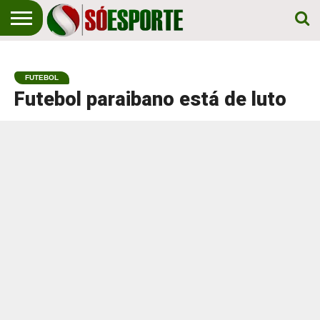
NOTÍCIA
ESPORTIVA
O SÓ
NOTÍCIAS
APOSTAS
EM
ESPORTE
FUTEBOL
PRIMEIRO
LUGAR!
Futebol paraibano está de luto