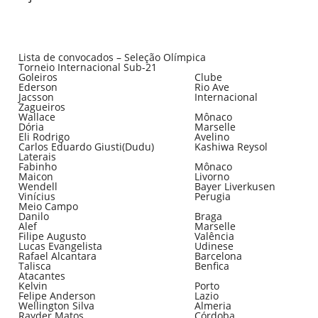
Lista de convocados – Seleção Olímpica
Torneio Internacional Sub-21
Goleiros
Clube
Ederson
Rio Ave
Jacsson
Internacional
Zagueiros
Wallace
Mônaco
Dória
Marselle
Eli Rodrigo
Avelino
Carlos Eduardo Giusti(Dudu)
Kashiwa Reysol
Laterais
Fabinho
Mônaco
Maicon
Livorno
Wendell
Bayer Liverkusen
Vinícius
Perugia
Meio Campo
Danilo
Braga
Alef
Marselle
Filipe Augusto
Valência
Lucas Evangelista
Udinese
Rafael Alcantara
Barcelona
Talisca
Benfica
Atacantes
Kelvin
Porto
Felipe Anderson
Lazio
Wellington Silva
Almeria
Rayder Matos
Córdoba