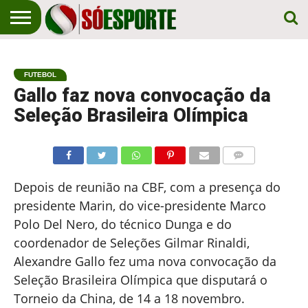
NOTÍCIA
ESPORTIVA
O SÓ
NOTÍCIAS
APOSTAS
EM
ESPORTE
FUTEBOL
PRIMEIRO
LUGAR!
Gallo faz nova convocação da
Seleção Brasileira Olímpica
COMENTÁRIOS
Depois de reunião na CBF, com a presença do
presidente Marin, do vice-presidente Marco
Polo Del Nero, do técnico Dunga e do
coordenador de Seleções Gilmar Rinaldi,
Alexandre Gallo fez uma nova convocação da
Seleção Brasileira Olímpica que disputará o
Torneio da China, de 14 a 18 novembro.