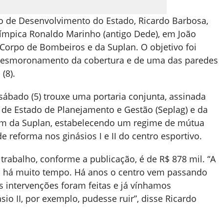
o de Desenvolvimento do Estado, Ricardo Barbosa,
 Olímpica Ronaldo Marinho (antigo Dede), em João
orpo de Bombeiros e da Suplan. O objetivo foi
 desmoronamento da cobertura e de uma das paredes
(8).
 sábado (5) trouxe uma portaria conjunta, assinada
 de Estado de Planejamento e Gestão (Seplag) e da
além da Suplan, estabelecendo um regime de mútua
e reforma nos ginásios I e II do centro esportivo.
trabalho, conforme a publicação, é de R$ 878 mil. “A
a há muito tempo. Há anos o centro vem passando
s intervenções foram feitas e já vínhamos
o II, por exemplo, pudesse ruir”, disse Ricardo