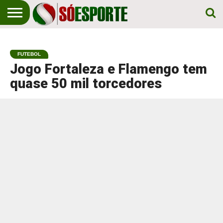
NOTÍCIA
ESPORTIVA
O SÓ
NOTÍCIAS
APOSTAS
EM
ESPORTE
FUTEBOL
PRIMEIRO
LUGAR!
Jogo Fortaleza e Flamengo tem
quase 50 mil torcedores